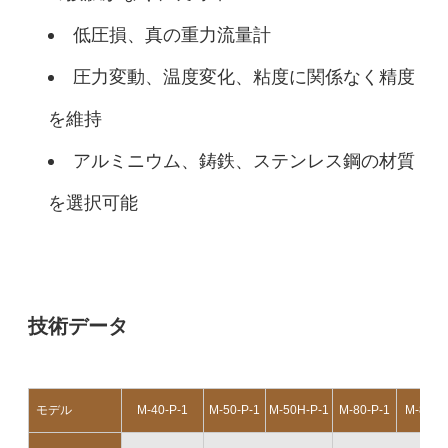
低圧損、真の重力流量計
圧力変動、温度変化、粘度に関係なく精度
を維持
アルミニウム、鋳鉄、ステンレス鋼の材質
を選択可能
技術データ
モデル
M-40-P-1
M-50-P-1
M-50H-P-1
M-80-P-1
M-80H-