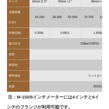
サイズ
40mm /1.5"
50mm / 2 "
80mm / 3 "
流量範囲
25-250
38-380
55-550
75-750
115-11
(L/分)
容量/回転
0.309L
0.681L
1.839L
最大圧力
10Bar/150PSI
精度
±0
再現性
≤0
標準測定
リットル / 米国
粘度
30SSU～1,
注：M-150/6インチメーターには4インチと6イ
ンチのフランジが利用可能です。