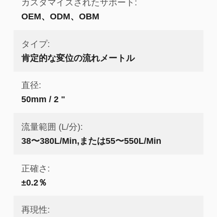
カスタマイズされたサポート:
OEM、ODM、OBM
タイプ:
肯定的な変位の流れメートル
直径:
50mm / 2 "
流量範囲 (L/分):
38〜380L/Min,または55〜550L/Min
正確さ:
±0.2％
再現性: