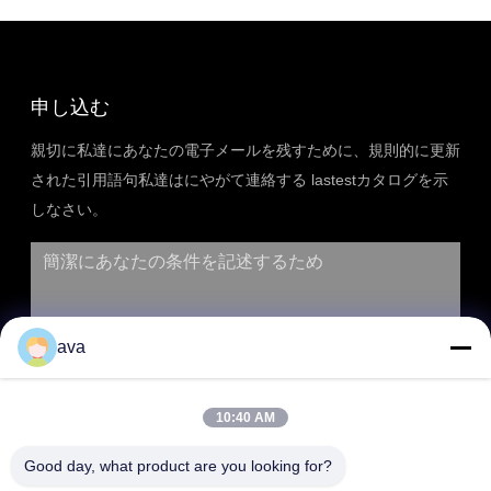
申し込む
親切に私達にあなたの電子メールを残すために、規則的に更新
された引用語句私達はにやがて連絡する lastestカタログを示
しなさい。
ava
10:40 AM
Good day, what product are you looking for?
送信