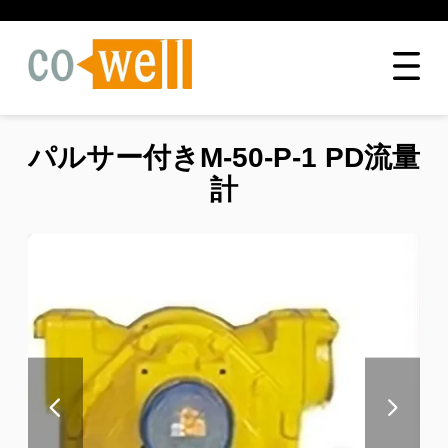
パルサー付きM-50-P-1 PD流量
計