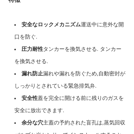
安全なロックメカニズム
運送中に意外な開
口を防ぐ.
圧力耐性
タンカーを換気させる. タンカー
を換気させる.
漏れ防止
漏れや漏れを防ぐため,自動密封が
しっかりとされている緊急排気弁.
安全性
蓋を完全に開ける前に残りのガスを
安全に放出できます.
余分な穴
主蓋の予約された盲孔は,蒸気回収