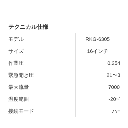
テクニカル仕様
モデル
RKG-6305
サイズ
16インチ
作業圧
0.254 M
緊急開き圧
21〜32K
最大流量
7000m3
温度範囲
-20~70°
接続モード
ハープ