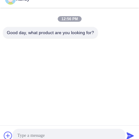
12:56 PM
Good day, what product are you looking for?
送信
住所
RM 803, No. 46, Lane 423, Xincun Rd., 上海, 中国 200065 (グ
リーンランド・プトゥオ・コマーシャル・プラザ,ビル1号)
SHANGHAI COWELL MACHINERY CO., LTD.
中国の良質 流れメートル メーカー。Copyright© 2024-
2026 Shanghai Cowell Machinery Co., Ltd. . 複製権所
有。